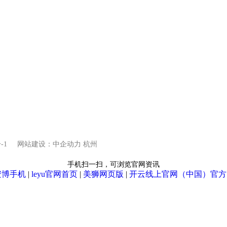
-1
网站建设：中企动力
杭州
手机扫一扫，可浏览官网资讯
安博手机
|
leyu官网首页
|
美狮网页版
|
开云线上官网（中国）官方