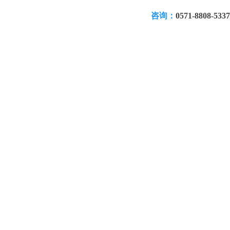
咨询：
0571-8808-5337