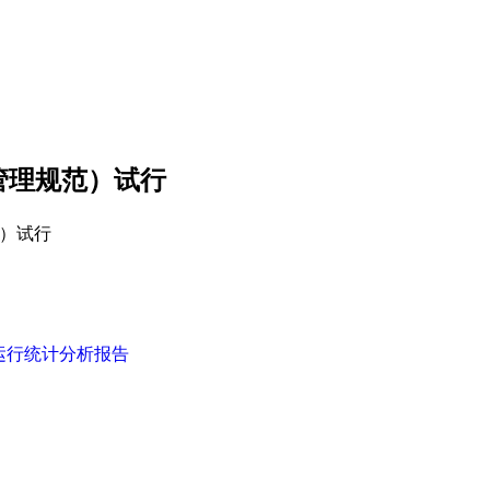
管理规范）试行
）试行
业运行统计分析报告